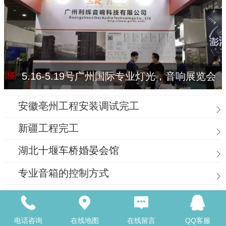
5.16-5.19号广州国际专业灯光，音响展览会
安徽亳州工程安装调试完工
新疆工程完工
湖北十堰车桥婚晏会馆
专业音箱的控制方式
专业音响系统的组成
家用音响系统的组成
电话咨询
在线地图
在线留言
QQ客服